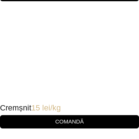
Cremșnit
15
lei
/kg
COMANDĂ