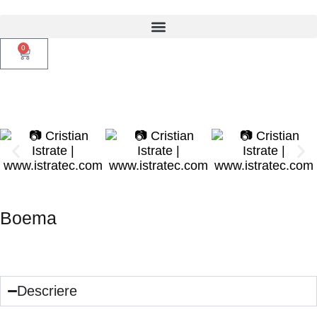
0
Boema
15
lei
Descriere