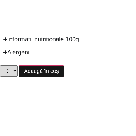
blat pandișpan cu cacao, sirop cu rom,
cremă de unt cu cacao, fondant, frișcă,
130g
Informații nutriționale 100g
Alergeni
Adaugă în coș
Bine de știut
Poți anula comanda cu minim 24 de
ore înainte de ridicare.
Comanda trebuie dată cu minim 48