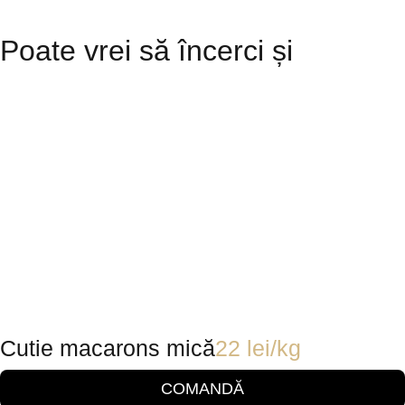
de ore înainte de ridicare.
Poate vrei să încerci și
Cutie macarons mică
22
lei
/kg
COMANDĂ