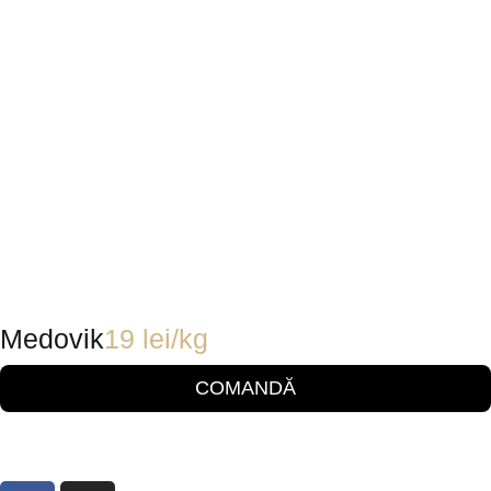
Medovik
19
lei
/kg
COMANDĂ