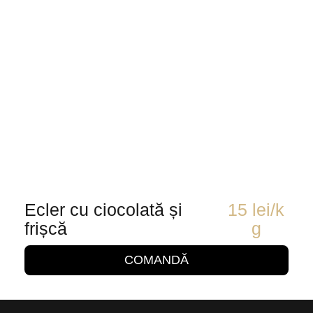
Ecler cu ciocolată și
15
lei
/k
frișcă
g
COMANDĂ