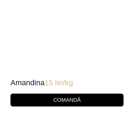
Amandina
15
lei
/kg
COMANDĂ