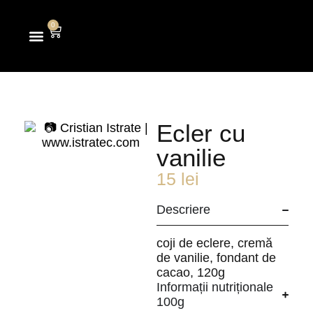
0
PATISERIA & COFETĂRIA
COMANDĂ CEVA DULCE
REZERVĂ O CAMERĂ
Ecler cu
vanilie
15
lei
Descriere
coji de eclere, cremă
de vanilie, fondant de
cacao, 120g
Informații nutriționale
100g