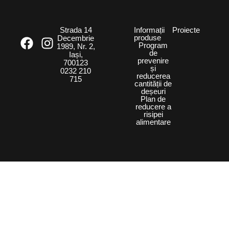
Strada 14
Informații
Proiecte
produse
Decembrie
Program
1989, Nr. 2,
de
Iași,
prevenire
700123
și
0232 210
reducerea
715
cantității de
deșeuri
Plan de
reducere a
risipei
alimentare