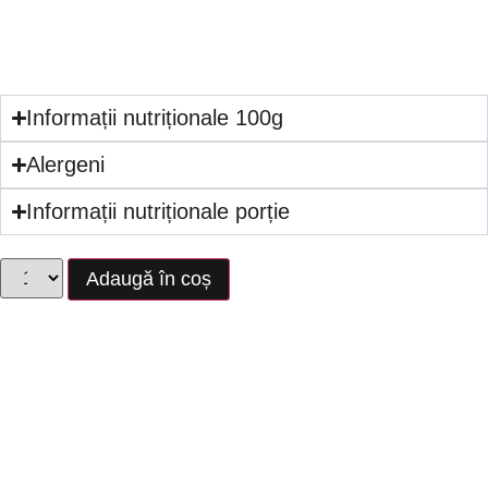
frișcă cu fructe din compot, exterior din
frișcă, decor fructe proaspete
Informații nutriționale 100g
Alergeni
Informații nutriționale porție
Adaugă în coș
Bine de știut
*1 kg = 8 felii delicioase.
Cantitatea maximă pe care o poți