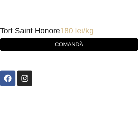
Tort Saint Honore
180
lei
/kg
COMANDĂ
Strada 14 Decembrie 1989, Nr. 2, Iași,
700123
0232 210 715