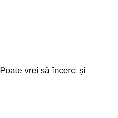
comanda este de 3 kg.
Poți anula comanda cu minim 24 de
ore înainte de ridicare.
Comanda trebuie dată cu minim 48
de ore înainte de ridicare.
Te vom anunța când comanda ta
este pregătită și apoi te așteptăm cu
drag pe la noi să o ridici. Nu oferim
serviciul de livrare.
Poate vrei să încerci și