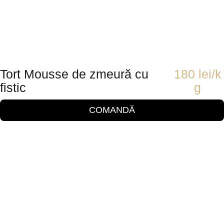
Tort Mousse de zmeură cu
180
lei
/k
fistic
g
COMANDĂ