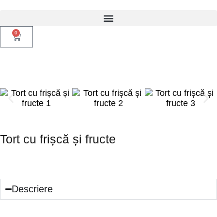
0
Tort cu frișcă și fructe
150
lei
/kg*
Descriere
blat pandișpan cu cacao, șarlotă de