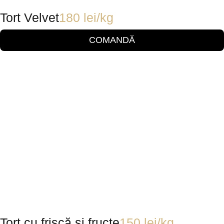
Tort Velvet
180
lei
/kg
COMANDĂ
Tort cu frișcă și fructe
150
lei
/kg