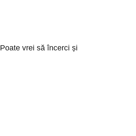
de ore înainte de ridicare.
Te vom anunța când comanda ta
este pregătită și apoi te așteptăm cu
drag pe la noi să o ridici. Nu oferim
serviciul de livrare.
Poate vrei să încerci și