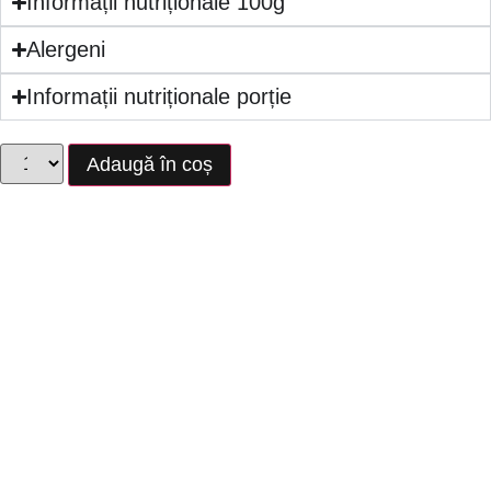
Informații nutriționale 100g
Alergeni
Informații nutriționale porție
Adaugă în coș
Bine de știut
*1 kg = 8 felii delicioase.
Cantitatea maximă pe care o poți
comanda este de 3 kg.
Poți anula comanda cu minim 24 de
ore înainte de ridicare.
Comanda trebuie dată cu minim 48