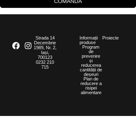
COMANDĂ
Strada 14
Informații
Proiecte
produse
Decembrie
Program
1989, Nr. 2,
de
Iași,
prevenire
700123
și
0232 210
reducerea
715
cantității de
deșeuri
Plan de
reducere a
risipei
alimentare