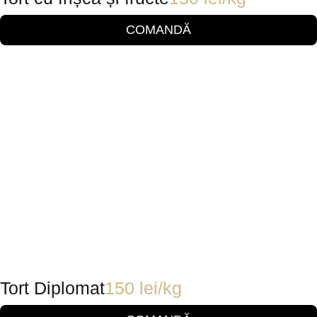
COMANDĂ
Tort Diplomat
150
lei
/kg